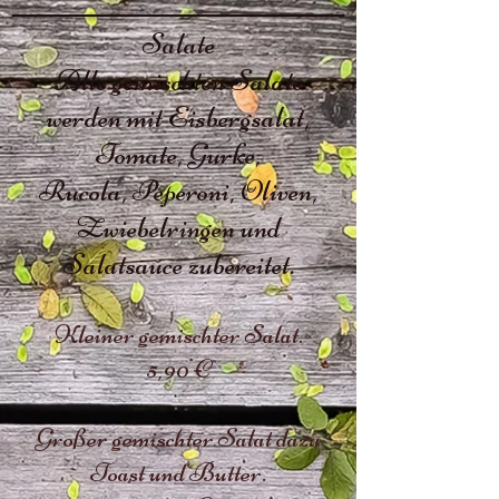
Salate
Alle gemischten Salate
werden mit Eisbergsalat,
Tomate, Gurke,
Rucola, Peperon
i, Oliven,
Zwiebelringen und
Salatsauce
zubereitet.
Kleiner gemischter Salat.
5
,
90 €
Großer gemischter Salat dazu
Toast und Butter.