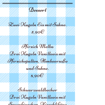
Dessert
Zwei Kugeln Eis mit Sahne.
5,9
0€
Pfirsich Melba
Drei Kugeln Vanilleeis
mit
Pfirsichspalten, Himbeersoße
und Sahne.
8,
90€
Schwarzwaldbecher
Drei Kugeln Vanilleeis mit
Sauerkirschen, Kirschliköre