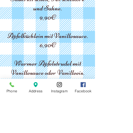
und Sahne.
9,90€
Apfelküchlein mit Vanillesauce.
6,90€
Warmer Apfelstrudel mit
Vanillesauce oder Vanilleeis.
7,90€
Phone
Address
Instagram
Facebook
Kaiserschmarrn
mit Rum-
Rosinen, Zwetschkenröster (ca
20Min)
13,90€