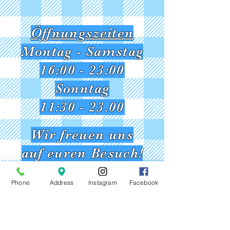
Öffnungszeiten
Montag - Samstag
16:00 - 23:00​
Sonntag
11:30 - 23.00​
Wir freuen uns
auf euren Besuch!
Besuchen Sie uns gerne auch
Phone
Address
Instagram
Facebook
in Tegel.